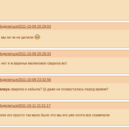
Поделиться
2011-10-09 20:29:03
а мы не че не делали
Поделиться
2011-10-09 20:29:33
а нет я ж варенье малиновое сварила вот
Поделиться
2011-10-09 23:32:56
tanaya
сварила и забыла? ))) даже не похвасталась перед мужем?
Поделиться
2011-10-11 21:51:17
неее его просто так мало было что мы его уже почти все схамячели