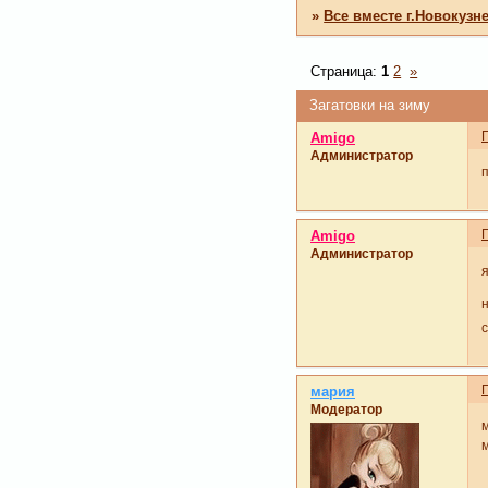
»
Все вместе г.Новокузн
Страница:
1
2
»
Загатовки на зиму
Amigo
Администратор
п
Amigo
Администратор
мария
Модератор
м
м