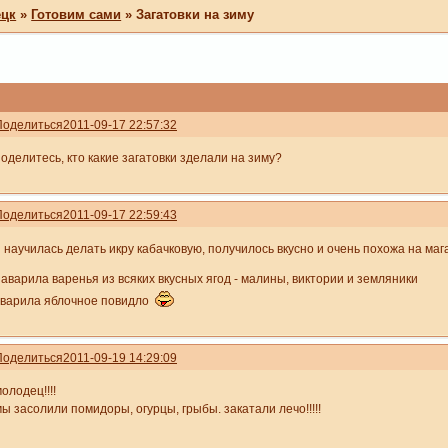
ецк
»
Готовим сами
»
Загатовки на зиму
Поделиться
2011-09-17 22:57:32
оделитесь, кто какие загатовки зделали на зиму?
Поделиться
2011-09-17 22:59:43
я научилась делать икру кабачковую, получилось вкусно и очень похожа на м
наварила варенья из всяких вкусных ягод - малины, виктории и земляники
сварила яблочное повидло
Поделиться
2011-09-19 14:29:09
олодец!!!!
ы засолили помидоры, огурцы, грыбы. закатали лечо!!!!!