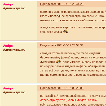
Поделиться
2011-07-15 23:44:29
Amigo
Администратор
сегодня у меня окрошка на закваске окрошечной,
квасом последнее время окрошка вообще никак. 
оказалось. хотя наверное на любителя, но попр
а ещё я варенье варила из земляники, такой ар
завидуют молча
Поделиться
2011-10-12 23:58:31
Amigo
Администратор
сегодня готовила индейку, т.е феле индейки:
берем индейку (феле) моем, режем на кусочки,
лук чистим
, режем мелко, кидаем на феле
помидоры режем, кидаем на феле, обжариваем
затем всё это тушим, получается вкусно. ну и п
гарнир сегодня был рис, а вообще с картофано
Поделиться
2011-12-15 00:23:09
Amigo
Администратор
вот какой сайт кулинарный нашла, не могу с вам
Зарегистрируйтесь, чтобы увидеть ссылки
всё так красиво и наверное вкусно, а перед пр