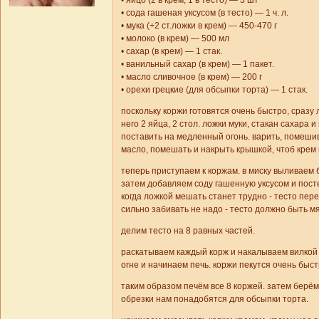
• сода гашеная уксусом (в тесто) — 1 ч. л.
• мука (+2 ст.ложки в крем) — 450-470 г
• молоко (в крем) — 500 мл
• сахар (в крем) — 1 стак.
• ванильный сахар (в крем) — 1 пакет.
• масло сливочное (в крем) — 200 г
• орехи грецкие (для обсыпки торта) — 1 стак.
поскольку коржи готовятся очень быстро, сразу 
него 2 яйца, 2 стол. ложки муки, стакан сахара 
поставить на медленный огонь. варить, помешив
масло, помешать и накрыть крышкой, чтоб крем 
теперь приступаем к коржам. в миску выливаем
затем добавляем соду гашенную уксусом и пост
когда ложкой мешать станет трудно - тесто пе
сильно забивать не надо - тесто должно быть мя
делим тесто на 8 равных частей.
раскатываем каждый корж и накалываем вилкой 
огне и начинаем печь. коржи пекутся очень быст
таким образом печём все 8 коржей. затем берё
обрезки нам понадобятся для обсыпки торта.