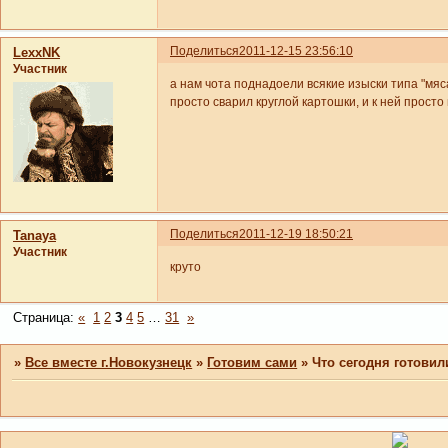
Поделиться
2011-12-15 23:56:10
LexxNK
Участник
а нам чота поднадоели всякие изыски типа "мя
просто сварил круглой картошки, и к ней просто 
Поделиться
2011-12-19 18:50:21
Tanaya
Участник
круто
Страница:
«
1
2
3
4
5
…
31
»
»
Все вместе г.Новокузнецк
»
Готовим сами
»
Что сегодня готовил