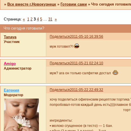
»
Все вместе г.Новокузнецк
»
Готовим сами
»
Что сегодня готовил
Страница:
«
1
2
3
4
5
…
31
»
Что сегодня готовили?
Поделиться
2011-05-10 16:39:56
Tanaya
Участник
муж готовил?!
Поделиться
2011-05-21 02:24:10
Amigo
Администратор
муж? ага он только салфетки достал
Поделиться
2011-05-22 22:49:32
Евгения
Модератор
хочу поделиться офигенским рецептом тортика "з
попробовал-готов каждый день есть))))главное б
торт
ингредиенты:
• молоко сгущенное (в тесто) — 1 бан.
• яйцо (2 в крем, 1 в тесто) — 3 шт