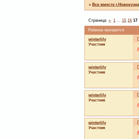
»
Все вместе г.Новокузн
Страница:
«
1
…
15
16
17
Ребенок матерится
winterlily
Участник
winterlily
Участник
winterlily
Участник
winterlily
Участник