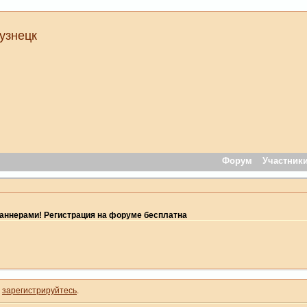
узнецк
Форум
Участник
ннерами! Регистрация на форуме бесплатна
и
зарегистрируйтесь
.