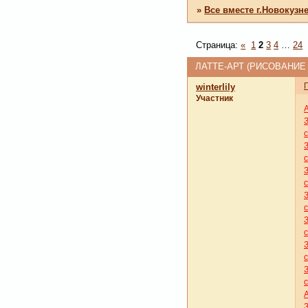
»
Все вместе г.Новокузн
Страница:
«
1
2
3
4
…
24
ЛАТТЕ-АРТ (РИСОВАНИЕ
winterlily
Участник