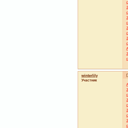
winterlily
Участник