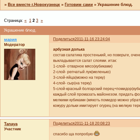
»
Все вместе г.Новокузнецк
»
Готовим сами
»
Украшение блюд.
Страница:
«
1
2
3
»
Украшение блюд.
Поделиться
2011-11-16 23:24:04
мария
Модератор
арбузная долька
состав салатика простенький, но поверьте, очен
выкладывается салат слоями. итак:
1-слой- отварное мясо(кубиками)
2-слой- репчатый лук(меленько)
3-слой-яйца(можно на терку)
4-слой- сыр(на терку)
5-слой-красный болгарский перец+помидор(куб
каждый слой промазать майонезом. придать форм
мелкими кубиками (мякоть помидор можно убрать
кожуру дольки имитирует огурец (на мелкую терк
Поделиться
2011-11-18 20:08:23
Tanaya
Участник
спасибо ща попробую