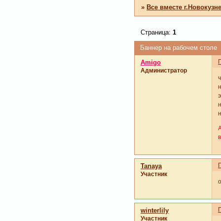
»
Все вместе г.Новокузн
Страница:
1
Баннер на рабочем столе
Amigo
Администратор
э
Tanaya
Участник
о
winterlily
Участник