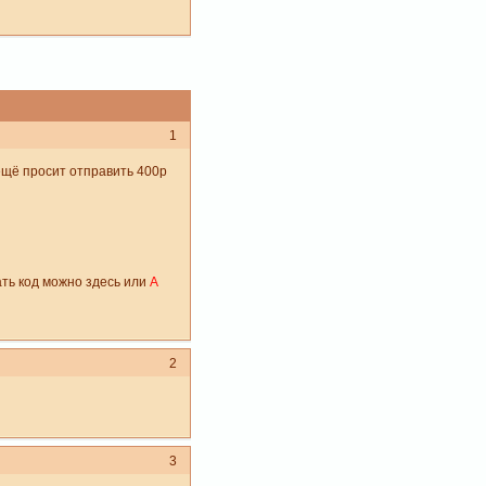
1
 ещё просит отправить 400р
ть код можно здесь или
А
2
3