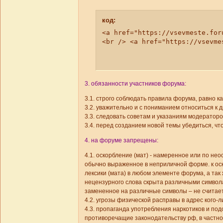
код:
<a href="https://vsevmeste.for
<br /> <a href="https://vsevme
3. обязанности участников форума:
3.1. строго соблюдать правила форума, равно ка
3.2. уважительно и с пониманием относиться к 
3.3. следовать советам и указаниям модератор
3.4. перед созданием новой темы убедиться, чт
4. на форуме запрещены:
4.1. оскорбление (мат) - намеренное или по не
обычно выраженное в неприличной форме. к о
лексики (мата) в любом элементе форума, а так 
нецензурного слова скрыта различными символ
замененное на различные символы – не считае
4.2. угрозы физической расправы в адрес кого-
4.3. пропаганда употребления наркотиков и п
противоречащие законодательству рф, в частно