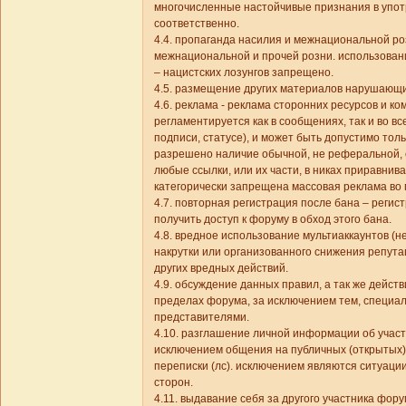
многочисленные настойчивые признания в упот
соответственно.
4.4. пропаганда насилия и межнациональной р
межнациональной и прочей розни. использовани
– нацистских лозунгов запрещено.
4.5. размещение других материалов нарушающи
4.6. реклама - реклама сторонних ресурсов и 
регламентируется как в сообщениях, так и во вс
подписи, статусе), и может быть допустимо то
разрешено наличие обычной, не реферальной, 
любые ссылки, или их части, в никах приравнив
категорически запрещена массовая реклама во 
4.7. повторная регистрация после бана – регис
получить доступ к форуму в обход этого бана.
4.8. вредное использование мультиаккаунтов (не
накрутки или организованного снижения репутац
других вредных действий.
4.9. обсуждение данных правил, а так же дейс
пределах форума, за исключением тем, специал
представителями.
4.10. разглашение личной информации об участ
исключением общения на публичных (открытых) 
переписки (лс). исключением являются ситуаци
сторон.
4.11. выдавание себя за другого участника фор