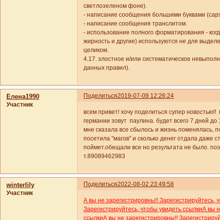
светлозеленом фоне).
- написание сообщения большими буквами (caps 
- написание сообщения транслитом.
- использование полного форматирования - когд
жирность и другие) используются не для выдел
целиком.
4.17. злостное и/или систематическое невыпол
данных правил).
Поделиться
2019-07-09 12:26:24
Елена1990
Участник
всем привет! хочу поделиться супер новостью!! 
германии зовут паулина. будет всего 7 дней до 1
мне сказала все сбылось и жизнь поменялась, п
посетила "магов" и сколько денег отдала даже ст
поймет.обещали все но результата не было. по
т.89089462983
Поделиться
2022-08-02 23:49:58
winterlily
Участник
А вы не зарегистрировны!! Зарегистрируйтесь, 
Зарегистрируйтесь, чтобы увидеть ссылки
А вы 
ссылки
А вы не зарегистрировны!! Зарегистриру