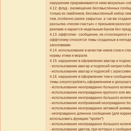
нарушению приравниваются ники визуально со
4.12. флуд - размещение бессмысленных сооб
только из смайликов, бессмысленный набор симв
тем, особенно ранее закрытых. а так же созда
рассылка «писем счастья» с призывом разослат
рекламе и карается недельным баном без пред
4.13. оффтопик - сообщение, не относящееся к 
оффтопику относятся темы созданные в непод
заголовками.
4.14. использование в качестве ников слов и с
нормы этики и морали.
4.15. нарушение в оформлении аватар и подпис
- использование аватар и подписей непристойн
- использование аватар и подписей с агрессивн
4.16. нарушение в оформлении тем и сообщени
темы злоупотреблять оформлением и допускать
- использование неоправданно большого количе
- использование неоправданно крупного или ме
- использование неоправданно большого колич
- использование изображений неоправданно бо
- использование неоправданно активной анима
- неоправданно длинное сообщение (для корре
использовать функцию "spoiler")
- использование неоправданно большого количе
- использование цветов, при которых у сообще