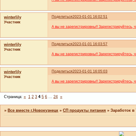
Поделиться
2023-01-01 16:02:51
winterlily
Участник
А вы не зарегистрировны!! Зарегистрируйтесь, 
Поделиться
2023-01-01 16:03:57
winterlily
Участник
А вы не зарегистрировны!! Зарегистрируйтесь, 
Поделиться
2023-01-01 16:05:03
winterlily
Участник
А вы не зарегистрировны!! Зарегистрируйтесь, 
Страница:
«
1
2
3
4
5
6
…
24
»
»
Все вместе г.Новокузнецк
»
СП продукты питания
»
Заработок в 