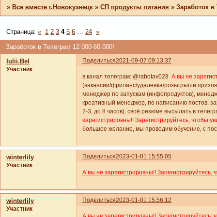
»
Все вместе г.Новокузнецк
»
СП продукты питания
»
Заработок в 
Страница:
«
1
2
3
4
5
6
…
24
»
Заработок в Телеграм 12 000-60 000!
Поделиться
2021-09-07 09:13:37
Iulii.Bel
Участник
в канал телеграм: @rabotav028
А вы не зарегис
(вакансии/фриланс/удаленка/розыгрыши призов
менеджер по запускам (инфопродуктов), менедж
креативный менеджер, по написанию постов. зар
2-3, до 8 часов), своё резюме высылать в телег
зарегистрировны!! Зарегистрируйтесь, чтобы ув
большое желание, мы проводим обучение, с по
Поделиться
2023-01-01 15:55:05
winterlily
Участник
А вы не зарегистрировны!! Зарегистрируйтесь, 
Поделиться
2023-01-01 15:56:12
winterlily
Участник
А вы не зарегистрировны!! Зарегистрируйтесь, 