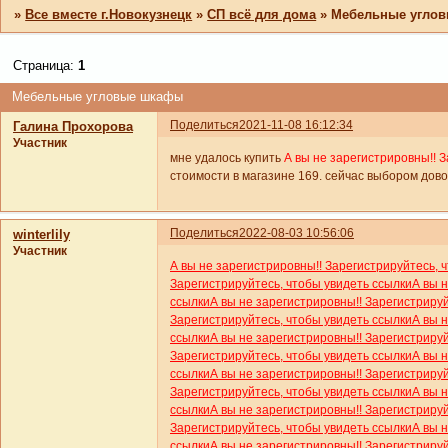
»
Все вместе г.Новокузнецк
»
СП всё для дома
»
Мебельные угло
Страница:
1
Мебельные угловые шкафы
Поделиться
2021-11-08 16:12:34
Галина Прохорова
Участник
мне удалось купить
А вы не зарегистрировны!! 
стоимости в магазине 169. сейчас выбором дово
Поделиться
2022-08-03 10:56:06
winterlily
Участник
А вы не зарегистрировны!! Зарегистрируйтесь, 
Зарегистрируйтесь, чтобы увидеть ссылки
А вы 
ссылки
А вы не зарегистрировны!! Зарегистриру
Зарегистрируйтесь, чтобы увидеть ссылки
А вы 
ссылки
А вы не зарегистрировны!! Зарегистриру
Зарегистрируйтесь, чтобы увидеть ссылки
А вы 
ссылки
А вы не зарегистрировны!! Зарегистриру
Зарегистрируйтесь, чтобы увидеть ссылки
А вы 
ссылки
А вы не зарегистрировны!! Зарегистриру
Зарегистрируйтесь, чтобы увидеть ссылки
А вы 
ссылки
А вы не зарегистрировны!! Зарегистриру