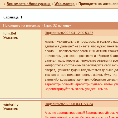
»
Все вместе г.Новокузнецк
»
Web-мастер
»
Приходите на интенсив
Страница:
1
Приходите на интенсив «Таро: 3D взгляд»
Поделиться
2022-04-12 00:53:37
Iulii.Bel
Участник
жизнь – удивительна и прекрасна. и только в на
двигаться дальше? не знаете, что нужно менять
авалон – являюсь тарологом с 20-летним стажем
ориентиры для своего развития и обрести благо
взгляд», на котором вы: -получите ответы на в
комфортное состояние- пересмотрите свои акти
вперед - узнаете куда и как двигаться дальше дл
тех, кто в таро недавно прямые эфиры будут идт
занятий.- домашние занятия.- обратная связь.-
зарегистрировны!! Зарегистрируйтесь, чтобы ув
Зарегистрируйтесь, чтобы увидеть ссылки
Поделиться
2022-08-03 11:24:24
winterlily
Участник
А вы не зарегистрировны!! Зарегистрируйтесь, 
Зарегистрируйтесь, чтобы увидеть ссылки
А вы 