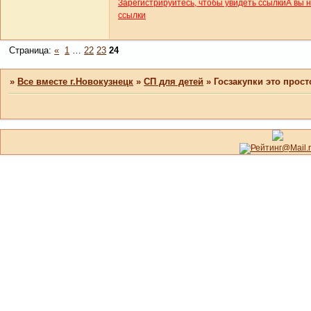
Зарегистрируйтесь, чтобы увидеть ссылки
А вы 
ссылки
Страница:
«
1
…
22
23
24
»
Все вместе г.Новокузнецк
»
СП для детей
»
Госзакупки это прост