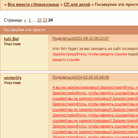
»
Все вместе г.Новокузнецк
»
СП для детей
»
Госзакупки это прост
Страница:
«
1
…
22
23
24
Госзакупки это просто
Поделиться
2022-09-15 00:22:07
Iulii.Bel
Участник
этот бот будет за вас заходить на сайт госзаку
Зарегистрируйтесь, чтобы увидеть ссылки
пере
увидеть ссылки
Поделиться
2024-02-05 05:06:09
winterlily
Участник
А вы не зарегистрировны!! Зарегистрируйтесь, 
Зарегистрируйтесь, чтобы увидеть ссылки
А вы 
ссылки
А вы не зарегистрировны!! Зарегистриру
Зарегистрируйтесь, чтобы увидеть ссылки
А вы 
ссылки
А вы не зарегистрировны!! Зарегистриру
Зарегистрируйтесь, чтобы увидеть ссылки
А вы 
ссылки
А вы не зарегистрировны!! Зарегистриру
Зарегистрируйтесь, чтобы увидеть ссылки
А вы 
ссылки
А вы не зарегистрировны!! Зарегистриру
Зарегистрируйтесь, чтобы увидеть ссылки
А вы 