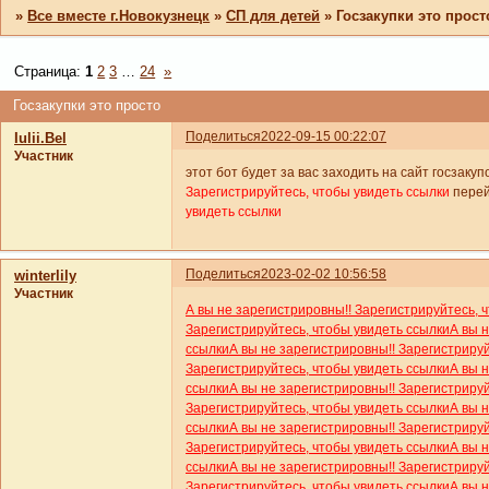
»
Все вместе г.Новокузнецк
»
СП для детей
»
Госзакупки это прост
Страница:
1
2
3
…
24
»
Госзакупки это просто
Поделиться
2022-09-15 00:22:07
Iulii.Bel
Участник
этот бот будет за вас заходить на сайт госзаку
Зарегистрируйтесь, чтобы увидеть ссылки
пере
увидеть ссылки
Поделиться
2023-02-02 10:56:58
winterlily
Участник
А вы не зарегистрировны!! Зарегистрируйтесь, 
Зарегистрируйтесь, чтобы увидеть ссылки
А вы 
ссылки
А вы не зарегистрировны!! Зарегистриру
Зарегистрируйтесь, чтобы увидеть ссылки
А вы 
ссылки
А вы не зарегистрировны!! Зарегистриру
Зарегистрируйтесь, чтобы увидеть ссылки
А вы 
ссылки
А вы не зарегистрировны!! Зарегистриру
Зарегистрируйтесь, чтобы увидеть ссылки
А вы 
ссылки
А вы не зарегистрировны!! Зарегистриру
Зарегистрируйтесь, чтобы увидеть ссылки
А вы 