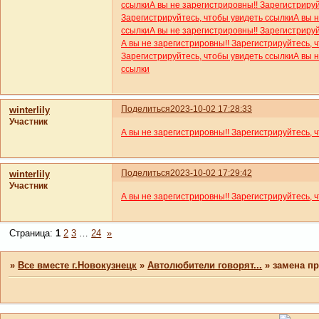
ссылки
А вы не зарегистрировны!! Зарегистриру
Зарегистрируйтесь, чтобы увидеть ссылки
А вы 
ссылки
А вы не зарегистрировны!! Зарегистриру
А вы не зарегистрировны!! Зарегистрируйтесь, 
Зарегистрируйтесь, чтобы увидеть ссылки
А вы 
ссылки
Поделиться
2023-10-02 17:28:33
winterlily
Участник
А вы не зарегистрировны!! Зарегистрируйтесь, 
Поделиться
2023-10-02 17:29:42
winterlily
Участник
А вы не зарегистрировны!! Зарегистрируйтесь, 
Страница:
1
2
3
…
24
»
»
Все вместе г.Новокузнецк
»
Автолюбители говорят...
»
замена п