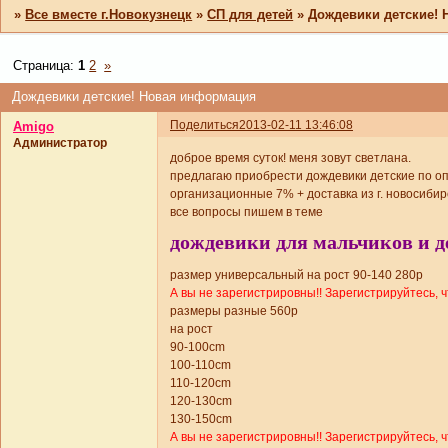
»
Все вместе г.Новокузнецк
»
СП для детей
»
Дождевики детские!
Страница:
1
2
»
Дождевики детские! Новая информация
Поделиться
2013-02-11 13:46:08
Amigo
Администратор
доброе время суток! меня зовут светлана.
предлагаю приобрести дождевики детские по о
организационные 7% + доставка из г. новосибир
все вопросы пишем в теме
дождевики для мальчиков и де
размер универсальный на рост 90-140 280р
А вы не зарегистрировны!! Зарегистрируйтесь, 
размеры разные 560р
на рост
90-100cm
100-110cm
110-120cm
120-130cm
130-150cm
А вы не зарегистрировны!! Зарегистрируйтесь, 