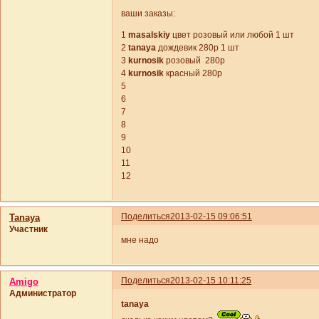
ваши заказы:
1
masalskiy
цвет розовый или любой 1 шт
2
tanaya
дождевик 280р 1 шт
3
kurnosik
розовый 280р
4
kurnosik
красный 280р
5
6
7
8
9
10
11
12
Поделиться
2013-02-15 09:06:51
Tanaya
Участник
мне надо
Поделиться
2013-02-15 10:11:25
Amigo
Администратор
tanaya