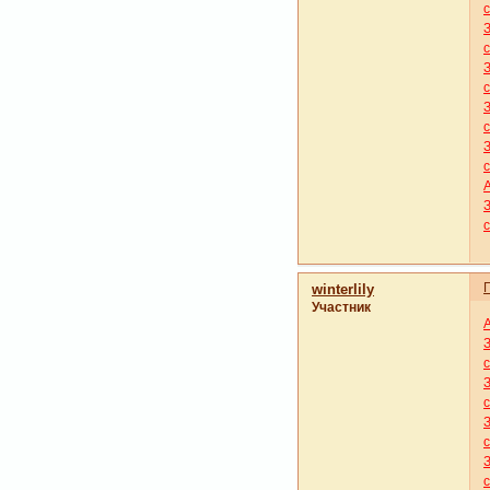
winterlily
Участник