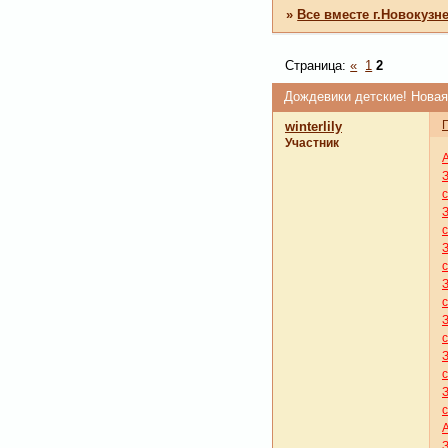
»
Все вместе г.Новокузн
Страница:
«
1
2
Дождевики детские! Нова
winterlily
Участник