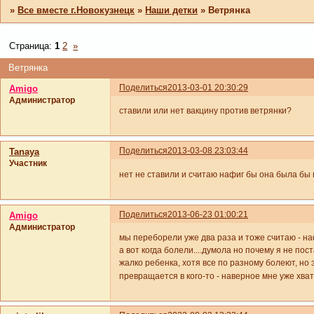
»
Все вместе г.Новокузнецк
»
Наши детки
»
Ветрянка
Страница:
1
2
»
Ветрянка
Поделиться
2013-03-01 20:30:29
Amigo
Администратор
ставили или нет вакцину против ветрянки?
Поделиться
2013-03-08 23:03:44
Tanaya
Участник
нет не ставили и считаю нафиг бы она была бы
Поделиться
2013-06-23 01:00:21
Amigo
Администратор
мы переборели уже два раза и тоже считаю - на
а вот когда болели....думола но почему я не пос
жалко ребенка, хотя все по разному болеют, но э
превращается в кого-то - наверное мне уже хв