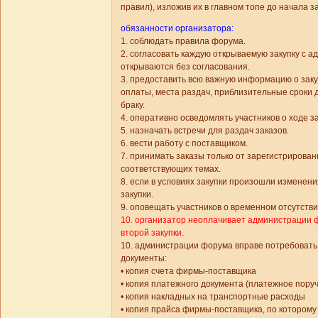
правил), изложив их в главном топе до начала за
обязанности организатора:
1. соблюдать правила форума.
2. согласовать каждую открываемую закупку с 
открываются без согласования.
3. предоставить всю важную информацию о закуп
оплаты, места раздач, приблизительные сроки 
браку.
4. оперативно осведомлять участников о ходе за
5. назначать встречи для раздач заказов.
6. вести работу с поставщиком.
7. принимать заказы только от зарегистрирова
соответствующих темах.
8. если в условиях закупки произошли изменени
закупки.
9. оповещать участников о временном отсутстви
10. организатор неоплачивает администрации ф
второй закупки
.
10. администрации форума вправе потребовать
документы:
• копия счета фирмы-поставщика
• копия платежного документа (платежное поруч
• копия накладных на транспортные расходы
• копия прайса фирмы-поставщика, по которому