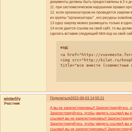
документы должны быть предоставлены в 2-х дн
11. при систематическом нарушении правил орг
12. если организатором не проводятся закупки 
из группы "организаторы" , его ресурсы освобо
13 одну закупку можно размещать только в одном
14 если дается ссылка на свой сайт, то вы долж
сделать вставив следующий html код на свой сай
код:
<a href="https://vsevmeste.for
<img src="http://kilat.ru/knopk
title="все вместе (совместные 
Поделиться
2022-08-03 14:55:21
winterlily
Участник
А вы не зарегистрировны!! Зарегистрируйтесь, 
Зарегистрируйтесь, чтобы увидеть ссылки
А вы 
ссылки
А вы не зарегистрировны!! Зарегистриру
Зарегистрируйтесь, чтобы увидеть ссылки
А вы 
ссылки
А вы не зарегистрировны!! Зарегистриру