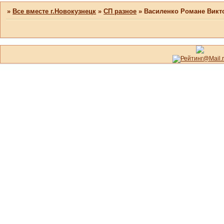
»
Все вместе г.Новокузнецк
»
СП разное
»
Василенко Романе Викт