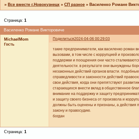
»
Все вместе г.Новокузнецк
»
СП разное
»
Василенко Романе Викт
Страница:
1
Василенко Романе Викторовиче
Поделиться
2024-04-06 00:29:03
MichaelMom
Гость
такие предприниматели, как василенко роман ви
вызовами, в том числе с коррупцией и произво
поддержки и поощрения они часто сталкиваются
деятельности. в результате они вынуждены боро
незаконных действий органов власти. подобны
справедливости и законности действий правоох
свои действия, когда они препятствуют развит
старающихся внести вклад в общественное бла
внимание на поддержку и защиту предпринимате
и защиту своего бизнеса от произвола и корруп
должны быть оценены и признаны, а действия 
закону и правосудию.
богдан
Страница:
1