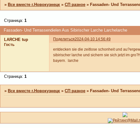
»
Все вместе г.Новокузнецк
»
СП разное
»
Fassaden- Und Terrassend
Страница:
1
Fassaden- Und Terrassendielen Aus Sibirischer Larche Larchelarche
Поделиться
2024-04-10 14:56:49
LARCHE tup
Гость
entdecken sie die zeitlose schonheit und au?ergew
sibirischer larche und sichern sie sich jetzt im gro
bayern. larche
Страница:
1
»
Все вместе г.Новокузнецк
»
СП разное
»
Fassaden- Und Terrassend