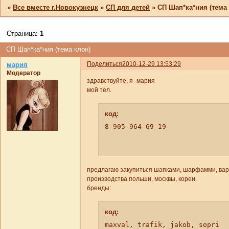
»
Все вместе г.Новокузнецк
»
СП для детей
»
СП Шап*ка*ния (тема
Страница:
1
СП Шап*ка*ния (тема клон)
Поделиться
2010-12-29 13:53:29
мария
Модератор
здравствуйте, я -мария
мой тел.
код:
8-905-964-69-19
предлагаю закупиться шапками, шарфамми, вар
производства польши, москвы, кореи.
бренды:
код:
maxval, trafik, jakob, sopri