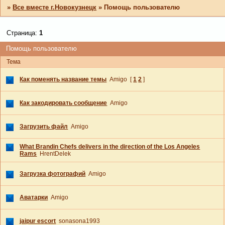
»
Все вместе г.Новокузнецк
»
Помощь пользователю
Страница:
1
Помощь пользователю
Тема
Как поменять название темы
Amigo
[
1
2
]
Как закодировать сообщение
Amigo
Загрузить файл
Amigo
What Brandin Chefs delivers in the direction of the Los Angeles
Rams
HrentDelek
Загрузка фотографий
Amigo
Аватарки
Amigo
jaipur escort
sonasona1993