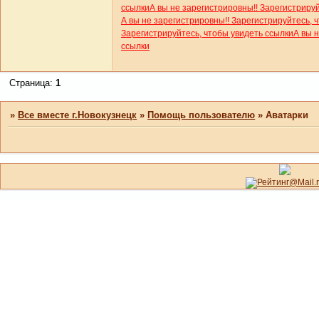
ссылки
А вы не зарегистрировны!! Зарегистриру
А вы не зарегистрировны!! Зарегистрируйтесь, 
Зарегистрируйтесь, чтобы увидеть ссылки
А вы 
ссылки
Страница:
1
»
Все вместе г.Новокузнецк
»
Помощь пользователю
»
Аватарки