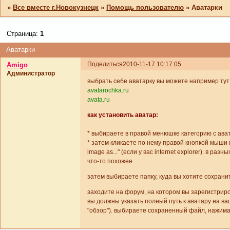
»
Все вместе г.Новокузнецк
»
Помощь пользователю
»
Аватарки
Страница:
1
Аватарки
Поделиться
2010-11-17 10:17:05
Amigo
Администратор
выбрать себе аватарку вы можете например тут
avatarochka.ru
avata.ru
как установить аватар:
* выбираете в правой менюшке категорию с ава
* затем кликаете по нему правой кнопкой мыши и 
image as..." (если у вас internet explorer). в ра
что-то похожее...
затем выбираете папку, куда вы хотите сохрани
заходите на форум, на котором вы зарегистриро
вы должны указать полный путь к аватару на в
"обзор"). выбираете сохраненный файл, нажимае