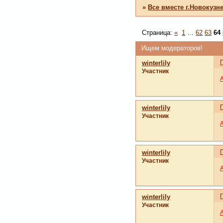
»
Все вместе г.Новокузн
Страница:
«
1
…
62
63
64
Ищем модераторов!
winterlily
Участник
winterlily
Участник
winterlily
Участник
winterlily
Участник