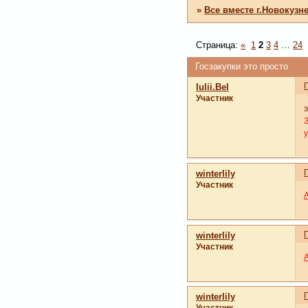
»
Все вместе г.Новокузн
Страница:
«
1
2
3
4
…
24
Госзакупки это просто
Iulii.Bel
Участник
э
winterlily
Участник
winterlily
Участник
winterlily