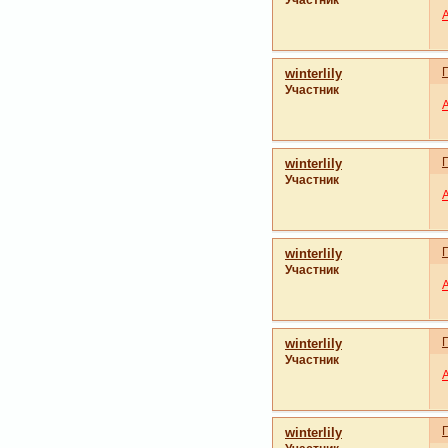
Участник
winterlily
Участник
winterlily
Участник
winterlily
Участник
winterlily
Участник
winterlily