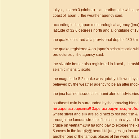
tokyo， march 3 (xinhua) -- an earthquake with a pre
coast of japan， the weather agency said.
according to the japan meteorological agency (jma)，
latitude of 32.6 degrees north and a longitude of 1
the quake occurred at a provisional depth of 30 km
the quake registered 4 on japan's seismic scale w
prefectures， the agency said.
the sizable tremor also registered in kochi， hir
seismic intensity scale.
the magnitude-5.2 quake was quickly followed by a
believed by the weather agency to be an aftershock
the jma has not issued a tsunami alert or advisories 
southeast asia is surrounded by the amazing blends
не зарегистрировны!! Зарегистрируйтесь, чтобы
where silver and silk are sold next to roasted fish & c
through the famous streets of ho chi minh city and h
cruise on vietnam鈥檚 ha long bay to explore the ka
& caves in the laos鈥檚 beautiful jungles. go insan
another one of the famous places of the world, thail