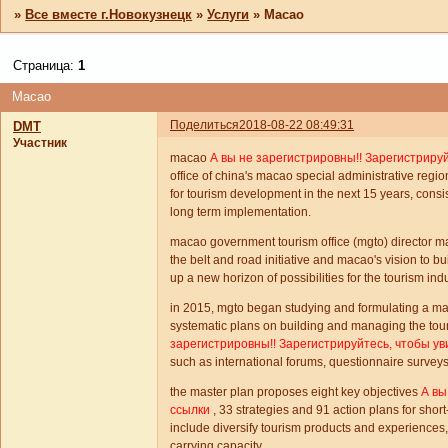
»
Все вместе г.Новокузнецк
»
Услуги
»
Macao
Страница:
1
Macao
Поделиться
2018-08-22 08:49:31
DMT
Участник
macao
А вы не зарегистрировны!! Зарегистриру
office of china's macao special administrative region
for tourism development in the next 15 years, consis
long term implementation.
macao government tourism office (mgto) director m
the belt and road initiative and macao's vision to bu
up a new horizon of possibilities for the tourism indu
in 2015, mgto began studying and formulating a m
systematic plans on building and managing the tou
зарегистрировны!! Зарегистрируйтесь, чтобы ув
such as international forums, questionnaire surveys
the master plan proposes eight key objectives
А вы
ссылки
, 33 strategies and 91 action plans for sho
include diversify tourism products and experiences
carrying capacity.