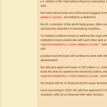
u.s. dollars in the international finance corporation 
asia.
the bank will become one of the fund's biggest inve
увидеть ссылки
, according to a statement.
the ifc, a member of the world bank group, offers i
and poverty reduction in developing countries.
"to mobilize sufficient funds to address the huge in
institutions must collaborate with each other and a
Зарегистрируйтесь, чтобы увидеть ссылки
," said
aiib.
pandian said the bank will continue to work with othe
development.
the aiib also approved loans of 100 million u.s. dolla
build five lines to optimize the electricity system, 
Зарегистрируйтесь, чтобы увидеть ссылки
, and 
the project will be co-financed by the asian devel
since launching in 2016, the aiib has approved 3.59 b
countries, with 16 co-financed with other lenders.