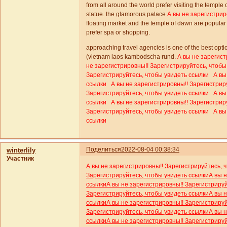
from all around the world prefer visiting the templ
statue. the glamorous palace
А вы не зарегистрир
floating market and the temple of dawn are popular 
prefer spa or shopping.
approaching travel agencies is one of the best opti
(vietnam laos kambodscha rund.
А вы не зарегист
не зарегистрировны!! Зарегистрируйтесь, чтобы
Зарегистрируйтесь, чтобы увидеть ссылки
А вы
ссылки
А вы не зарегистрировны!! Зарегистрир
Зарегистрируйтесь, чтобы увидеть ссылки
А вы
ссылки
А вы не зарегистрировны!! Зарегистрир
Зарегистрируйтесь, чтобы увидеть ссылки
А вы
ссылки
Поделиться
2022-08-04 00:38:34
winterlily
Участник
А вы не зарегистрировны!! Зарегистрируйтесь, 
Зарегистрируйтесь, чтобы увидеть ссылки
А вы 
ссылки
А вы не зарегистрировны!! Зарегистриру
Зарегистрируйтесь, чтобы увидеть ссылки
А вы 
ссылки
А вы не зарегистрировны!! Зарегистриру
Зарегистрируйтесь, чтобы увидеть ссылки
А вы 
ссылки
А вы не зарегистрировны!! Зарегистриру