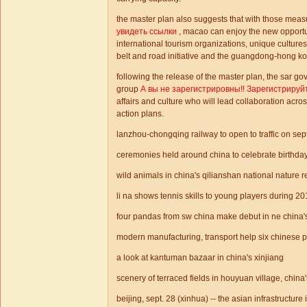
the master plan also suggests that with those mea
увидеть ссылки
, macao can enjoy the new opportun
international tourism organizations, unique cultures
belt and road initiative and the guangdong-hong k
following the release of the master plan, the sar g
group
А вы не зарегистрировны!! Зарегистрируй
affairs and culture who will lead collaboration ac
action plans.
lanzhou-chongqing railway to open to traffic on sep
ceremonies held around china to celebrate birthday
wild animals in china's qilianshan national nature 
li na shows tennis skills to young players during 
four pandas from sw china make debut in ne china
modern manufacturing, transport help six chinese p
a look at kantuman bazaar in china's xinjiang
scenery of terraced fields in houyuan village, china'
beijing, sept. 28 (xinhua) -- the asian infrastructur